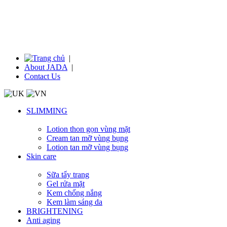
|
About JADA
|
Contact Us
SLIMMING
Lotion thon gọn vùng mặt
Cream tan mỡ vùng bụng
Lotion tan mỡ vùng bụng
Skin care
Sữa tẩy trang
Gel rửa mặt
Kem chống nắng
Kem làm sáng da
BRIGHTENING
Anti aging