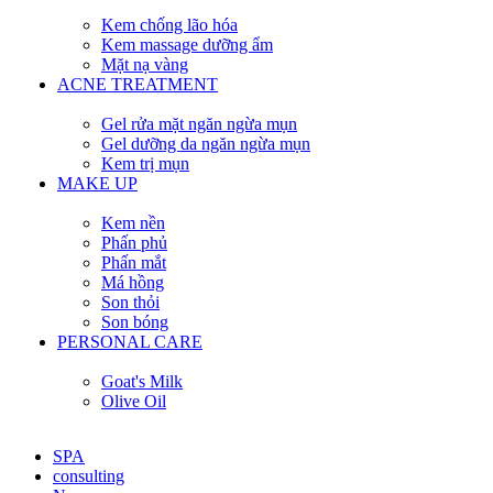
Kem chống lão hóa
Kem massage dưỡng ẩm
Mặt nạ vàng
ACNE TREATMENT
Gel rửa mặt ngăn ngừa mụn
Gel dưỡng da ngăn ngừa mụn
Kem trị mụn
MAKE UP
Kem nền
Phấn phủ
Phấn mắt
Má hồng
Son thỏi
Son bóng
PERSONAL CARE
Goat's Milk
Olive Oil
SPA
consulting