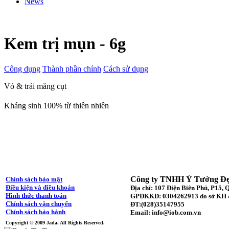
News
Kem trị mụn - 6g
Công dụng
Thành phần chính
Cách sử dụng
Vỏ & trái măng cụt
Kháng sinh 100% từ thiên nhiên
Công ty TNHH Ý Tưởng Đ
Chính sách bảo mật
Điều kiện và điều khoản
Địa chỉ: 107 Điện Biên Phủ, P15
Hình thức thanh toán
GPĐKKD: 0304262913 do sở KH 
Chính sách vận chuyển
ĐT:(028)35147955
Chính sách bảo hành
Email: info@iob.com.vn
Copyright © 2009 Jada. All Rights Reserved.